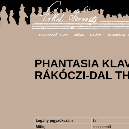
Beköszönő
Élete
Művei
Galéria
Multimédia
PHANTASIA KLAV
RÁKÓCZI-DAL T
Legány-jegyzékszám
12
Műfaj
zongoramű