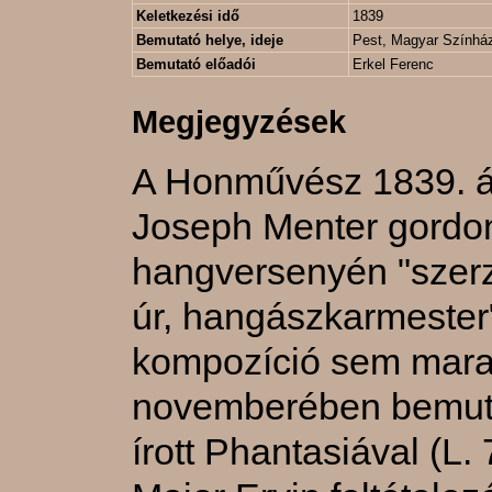
Keletkezési idő
1839
Bemutató helye, ideje
Pest, Magyar Színház,
Bemutató előadói
Erkel Ferenc
Megjegyzések
A Honművész 1839. ápr
Joseph Menter gordo
hangversenyén "szerzé
úr, hangászkarmester"
kompozíció sem marad
novemberében bemuta
írott Phantasiával (L. 