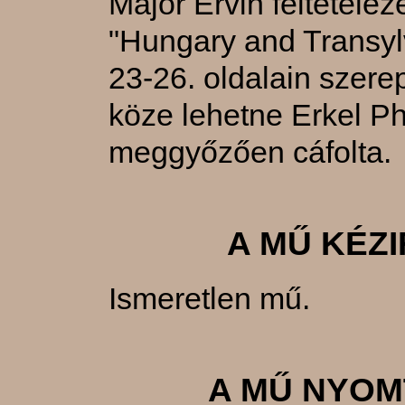
Major Ervin feltételez
"Hungary and Transyl
23-26. oldalain szere
köze lehetne Erkel Ph
meggyőzően cáfolta.
A MŰ KÉZ
Ismeretlen mű.
A MŰ NYOM