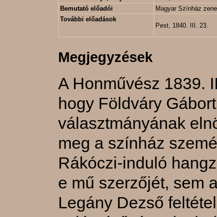
Bemutató előadói
Magyar Színház zenek
További előadások
Pest, 1840. III. 23.
Megjegyzések
A Honművész 1839. III
hogy Földváry Gábort
választmányának elnö
meg a színház személ
Rákóczi-induló hangzo
e mű szerzőjét, sem a
Legány Dezső feltéte