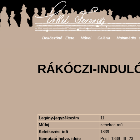
Beköszönő
Élete
Művei
Galéria
Multimédia
RÁKÓCZI-INDUL
Legány-jegyzékszám
11
Műfaj
zenekari mű
Keletkezési idő
1839
Bemutató helye, ideje
Pest, 1839. III. 23.