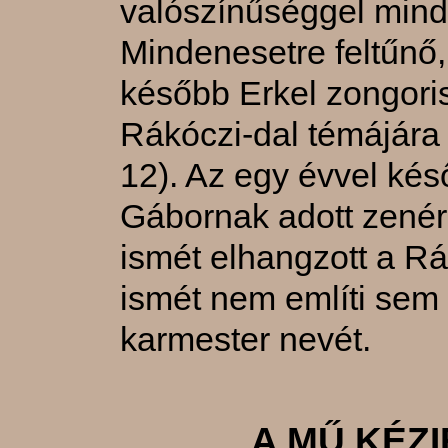
valószínűséggel mindk
Mindenesetre feltűnő,
később Erkel zongoris
Rákóczi-dal témájára ír
12). Az egy évvel ké
Gábornak adott zenér
ismét elhangzott a R
ismét nem említi sem
karmester nevét.
A MŰ KÉZ