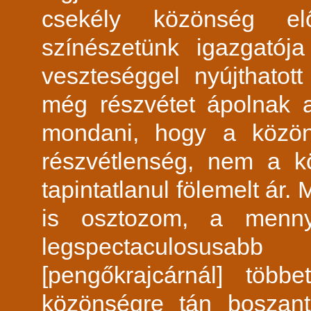
csekély közönség elő
színészetünk igazgatój
veszteséggel nyújthatot
még részvétet ápolnak a
mondani, hogy a közö
részvétlenség, nem a k
tapintatlanul fölemelt á
is osztozom, a menny
legspectaculosusab
[pengőkrajcárnál] több
közönségre tán boszant