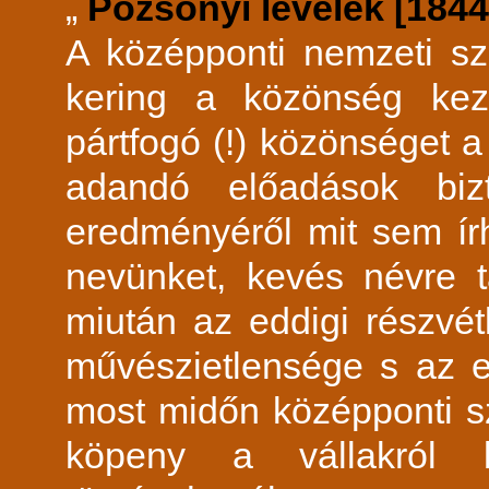
„
Pozsonyi levelek [1844]
A középponti nemzeti szí
kering a közönség kez
pártfogó (!) közönséget 
adandó előadások bizt
eredményéről mit sem írh
nevünket, kevés névre 
miután az eddigi részvé
művészietlensége s az e 
most midőn középponti sz
köpeny a vállakról l