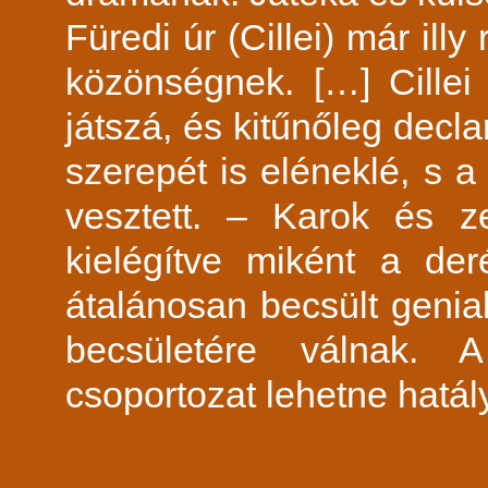
Füredi úr (Cillei) már illy
közönségnek. […] Cillei 
játszá, és kitűnőleg decl
szerepét is eléneklé, s a
vesztett. – Karok és z
kielégítve miként a der
átalánosan becsült genia
becsületére válnak. 
csoportozat lehetne hatál