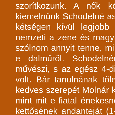
szorítkozunk. A nők kö
kiemelnünk Schodelné ass
kétségen kívül legjobb
nemzeti a zene és magy
szólnom annyit tenne, m
e dalműről. Schodeln
művészi, s az egész 4-di
volt. Bár tanulnának től
kedves szerepét Molnár k
mint mit e fiatal énekesn
kettősének andanteját (1-