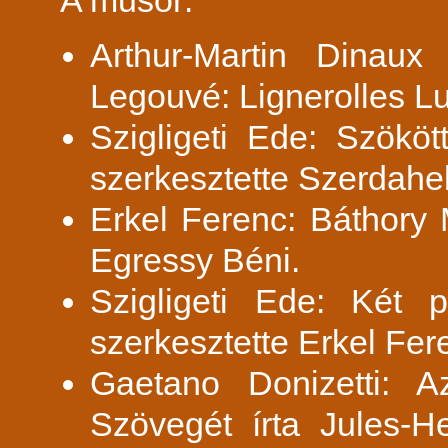
A műsor:
Arthur-Martin Dinau
Legouvé: Lignerolles Lu
Szigligeti Ede: Szököt
szerkesztette Szerdahel
Erkel Ferenc: Báthory 
Egressy Béni.
Szigligeti Ede: Két p
szerkesztette Erkel Fer
Gaetano Donizetti: A
Szövegét írta Jules-H