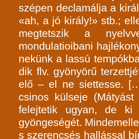
szépen declamálja a kirá
«ah, a jó király!» stb.; 
megtetszik a nyel
mondulatioibani hajlékony
nekünk a lassú tempókban
dik flv. gyönyörű terzett
elő – el ne siettesse. [
csinos külseje (Mátyást
felejtetik ugyan, de 
gyöngeségét. Mindemellett
s szerencsés hallással bí