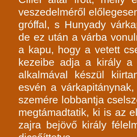
veszedelméről előlegesen t
gróffal, s Hunyady várkap
de ez után a várba vonuln
a kapu, hogy a vetett cse
kezeibe adja a király a
alkalmával készül kiirt
esvén a várkapitánynak, 
szemére lobbantja cselszö
megtámadtatik, ki is az e
zajra bejövő király félel