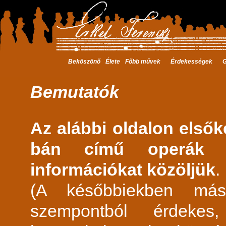
Beköszönő
Élete
Főbb művek
Érdekességek
G
Bemutatók
Az alábbi oldalon első
bán című operák ős
információkat közöljük
.
(A későbbiekben más 
szempontból érdekes