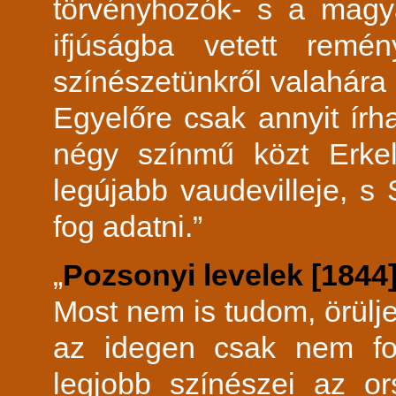
törvényhozók- s a magy
ifjúságba vetett rem
színészetünkről valahára 
Egyelőre csak annyit írh
négy színmű közt Erkel
legújabb vaudevilleje, s
fog adatni.”
„
Pozsonyi levelek [1844
Most nem is tudom, örülj
az idegen csak nem fo
legjobb színészei az o