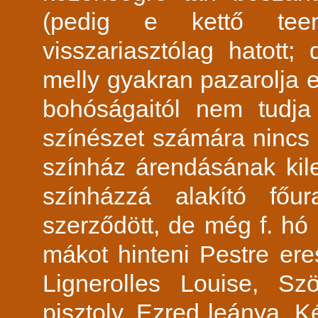
(pedig e kettő tee
visszariasztólag hatott;
melly gyakran pazarolja 
bohóságaitól nem tudja
színészet számára nincs 
színház árendásának kile
színházzá alakító főu
szerződött, de még f. hó 
mákot hinteni Pestre eres
Lignerolles Louise, Sz
pisztoly, Ezred leánya, K