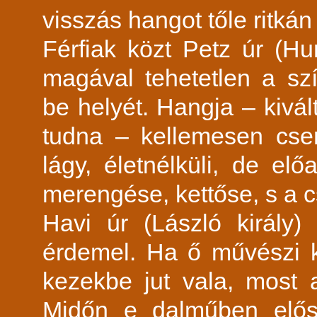
visszás hangot tőle ritkán 
Férfiak közt Petz úr (H
magával tehetetlen a szí
be helyét. Hangja – kivál
tudna – kellemesen csen
lágy, életnélküli, de el
merengése, kettőse, s a cs
Havi úr (László király
érdemel. Ha ő művészi 
kezekbe jut vala, most a
Midőn e dalműben elősz