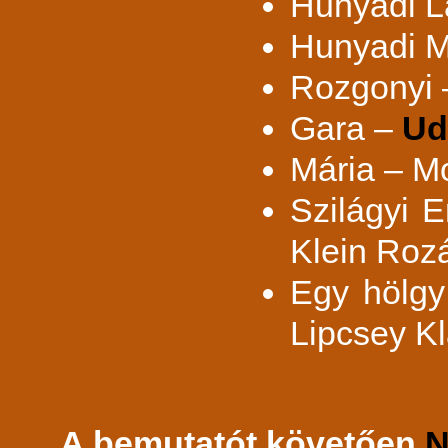
Hunyadi L
Hunyadi M
Rozgonyi 
Gara –
Ud
Mária – M
Szilágyi 
Klein Rozá
Egy hölgy
Lipcsey Kl
A bemutatót követően
N