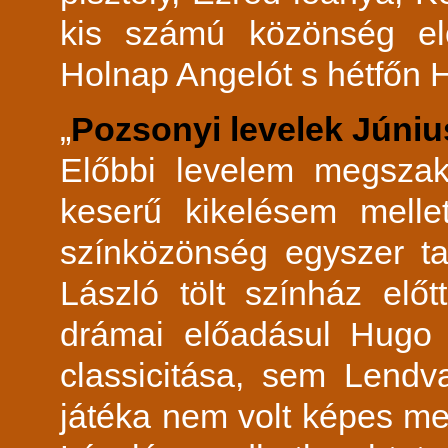
kis számú közönség elő
Holnap Angelót s hétfőn 
„
Pozsonyi levelek Júniu
Előbbi levelem megszaka
keserű kikelésem melle
színközönség egyszer ta
László tölt színház előtt
drámai előadásul Hugo
classicitása, sem Lend
játéka nem volt képes me