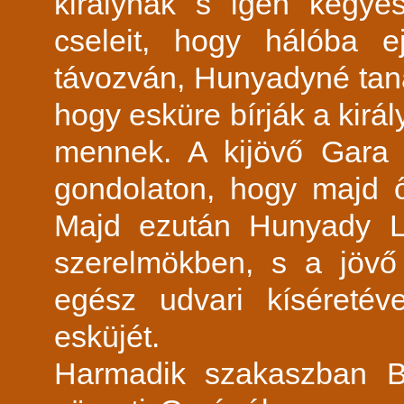
királynak s igen kegye
cseleit, hogy hálóba ej
távozván, Hunyadyné taná
hogy esküre bírják a király
mennek. A kijövő Gara 
gondolaton, hogy majd 
Majd ezután Hunyady L
szerelmökben, s a jövő
egész udvari kíséreté
esküjét.
Harmadik szakaszban B