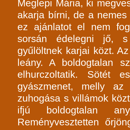
Meglepi Mária, ki megves
akarja bírni, de a nemes 
ez ajánlatot el nem fog
sorsán édelegni jő, s
gyűlöltnek karjai közt. 
leány. A boldogtalan s
elhurczoltatik. Sötét
gyászmenet, melly az 
zuhogása s villámok közt
ifjú boldogtalan an
Reményvesztetten őrjöng