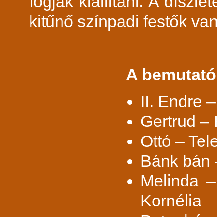
fogják kiállítani. A díszl
kitűnő színpadi festők va
A bemutató
II. Endre 
Gertrud – 
Ottó – Tel
Bánk bán –
Melinda –
Kornélia