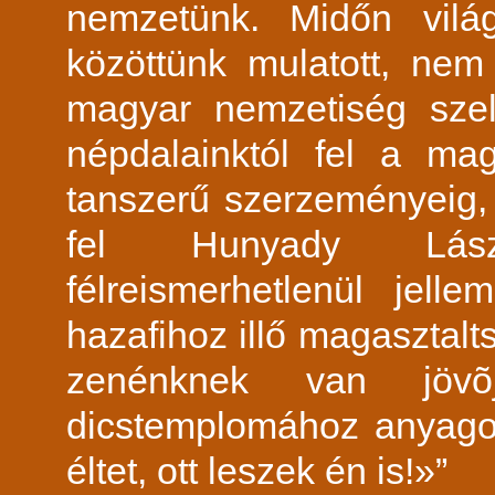
nemzetünk. Midőn vilá
közöttünk mulatott, nem
magyar nemzetiség szel
népdalainktól fel a m
tanszerű szerzeményeig, 
fel Hunyady Lászl
félreismerhetlenül jell
hazafihoz illő magasztaltsá
zenénknek van jöv
dicstemplomához anyagot
éltet, ott leszek én is!»”