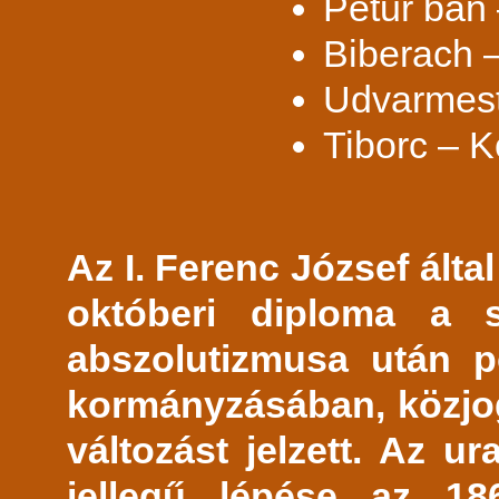
Petur bán 
Biberach 
Udvarmest
Tiborc – 
Az I. Ferenc József álta
októberi diploma a 
abszolutizmusa után po
kormányzásában, közjo
változást jelzett. Az 
jellegű lépése az 186