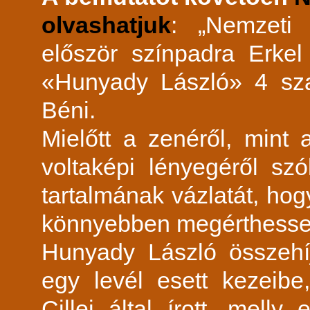
olvashatjuk
: „Nemzeti 
először színpadra Erkel
«Hunyady László» 4 sza
Béni.
Mielőtt a zenéről, mint
voltaképi lényegéről sz
tartalmának vázlatát, hog
könnyebben megérthesse 
Hunyady László összehíj
egy levél esett kezeibe
Cillei által írott, mell