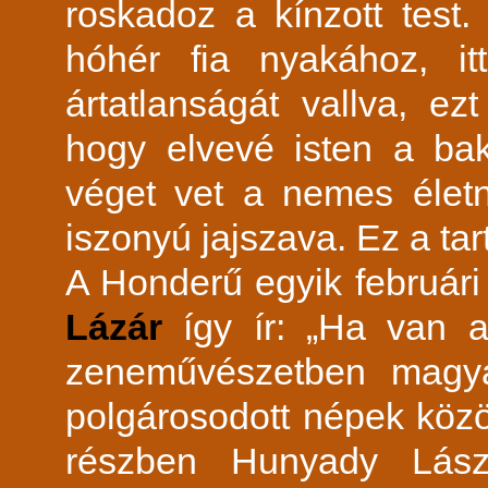
roskadoz a kínzott test.
hóhér fia nyakához, it
ártatlanságát vallva, ez
hogy elvevé isten a ba
véget vet a nemes életn
iszonyú jajszava. Ez a tar
A
Honderű egyik februá
Lázár
így ír: „Ha van 
zeneművészetben magya
polgárosodott népek közö
részben Hunyady Lászl