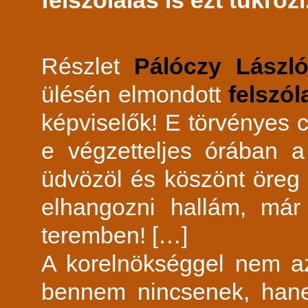
felszólalás is ezt tükrözi
Részlet
Pálóczy Lász
ülésén elmondott
felszól
képviselők! E törvényes 
e végzetteljes órában a
üdvözöl és köszönt öreg 
elhangozni hallám, már
teremben! […]
A korelnökséggel nem a
bennem nincsenek, hane