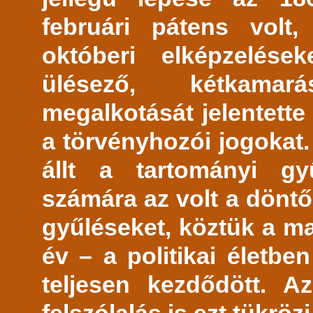
februári pátens volt
októberi elképzelés
ülésező, kétkamar
megalkotását jelentette
a törvényhozói jogokat.
állt a tartományi g
számára az volt a döntő
gyűléseket, köztük a ma
év – a politikai életb
teljesen kezdődött. A