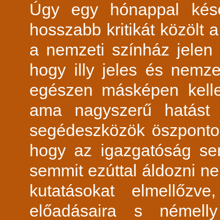
Úgy egy hónappal késő
hosszabb kritikát közölt 
a nemzeti színház jelen 
hogy illy jeles és nemze
egészen másképen kelle
ama nagyszerű hatást 
segédeszközök öszpontos
hogy az igazgatóság se
semmit ezúttal áldozni n
kutatásokat elmellőzv
előadásaira s némelly