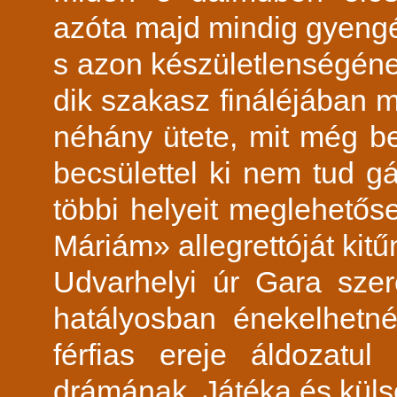
azóta majd mindig gyengé
s azon készületlenségének
dik szakasz fináléjában m
néhány ütete, mit még be
becsülettel ki nem tud g
többi helyeit meglehetős
Máriám» allegrettóját kitű
Udvarhelyi úr Gara sze
hatályosban énekelhetn
férfias ereje áldozatu
drámának. Játéka és külse