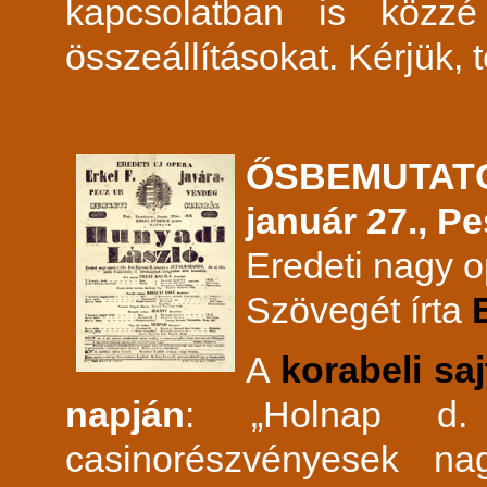
kapcsolatban is közzé
összeállításokat. Kérjük, 
ŐSBEMUTATÓ 
január 27., P
Eredeti nagy 
Szövegét írta
A
korabeli saj
napján
: „Holnap d.
casinorészvényesek n