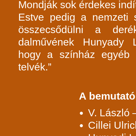
Mondják sok érdekes indít
Estve pedig a nemzeti 
összecsődülni a deré
dalművének Hunyady Lás
hogy a színház egyéb h
telvék.”
A bemutató
V. László 
Cillei Ulri