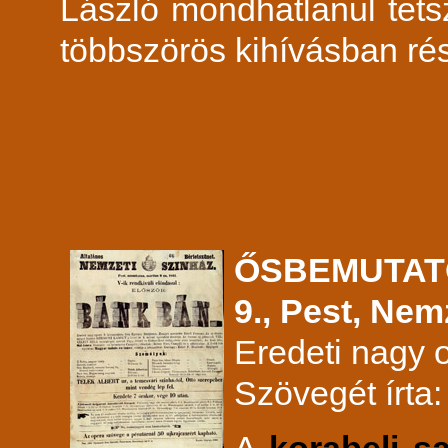
László mondhatlanul tets
többszörös kihívásban rés
ŐSBEMUTATÓ
9., Pest, Nem
Eredeti nagy 
Szövegét írta