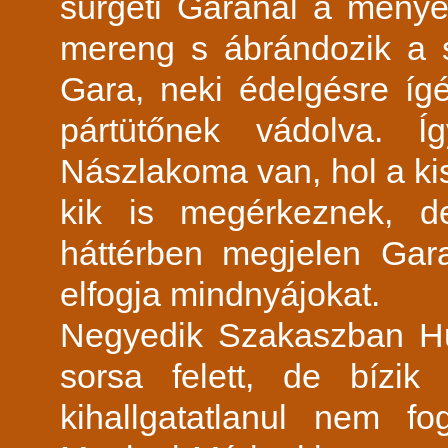
sürgeti Garánál a menyeg
mereng s ábrándozik a s
Gara, neki édelgésre íg
pártütőnek vádolva. Í
Nászlakoma van, hol a ki
kik is megérkeznek, d
háttérben megjelen Gara
elfogja mindnyájokat.
Negyedik Szakaszban Hu
sorsa felett, de bízi
kihallgatatlanul nem fog