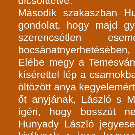
dicsőíttetve.
Második szakaszban Hu
gondolat, hogy majd gy
szerencsétlen e
bocsánatnyerhetésében,
Elébe megy a Temesvárra
kísérettel lép a csarnok
öltözött anya kegyelemért
őt anyjának, László s Má
ígéri, hogy bosszút n
Hunyady László jegyese 