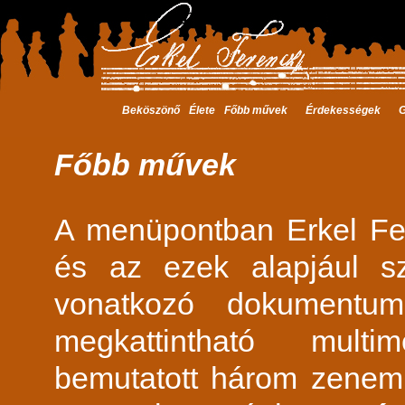
Beköszönő
Élete
Főbb művek
Érdekességek
G
Főbb művek
A menüpontban Erkel Fe
és az ezek alapjául sz
vonatkozó dokumentu
megkattintható multi
bemutatott három zene