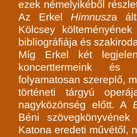
ezek némelyikéből részle
Az Erkel
Himnusz
a ált
Kölcsey költeményének u
bibliográfiája és szakirod
Míg Erkel két legjele
koncerttermeink és
folyamatosan szereplő, m
történeti tárgyú ope
nagyközönség előtt. A
Béni szövegkönyvének 
Katona eredeti művétől, 