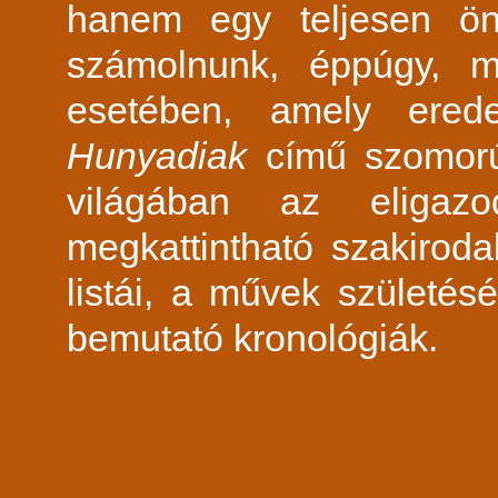
hanem egy teljesen önál
számolnunk, éppúgy, m
esetében, amely ered
Hunyadiak
című szomorúj
világában az eligazod
megkattintható szakirod
listái, a művek születés
bemutató kronológiák.