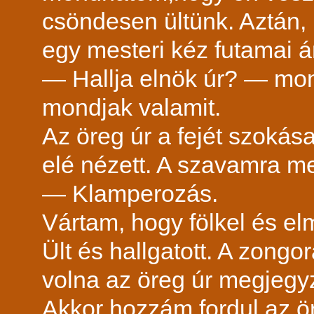
csöndesen ültünk. Aztán, 
egy mesteri kéz futamai á
— Hallja elnök úr? — mon
mondjak valamit.
Az öreg úr a fejét szokás
elé nézett. A szavamra me
— Klamperozás.
Vártam, hogy fölkel és e
Ült és hallgatott. A zongo
volna az öreg úr megjegyzé
Akkor hozzám fordul az ör