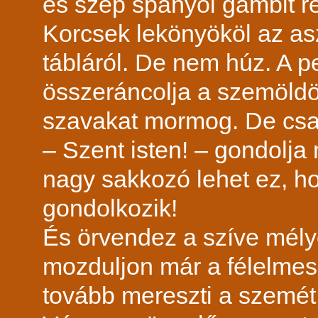
és szép spanyol gambit re
Korcsek lekönyököl az asz
tábláról. De nem húz. A 
összeráncolja a szemöldök
szavakat mormog. De csa
– Szent isten! – gondolj
nagy sakkozó lehet ez, ho
gondolkozik!
És örvendez a szíve mély
mozduljon már a félelmes
tovább mereszti a szemét 