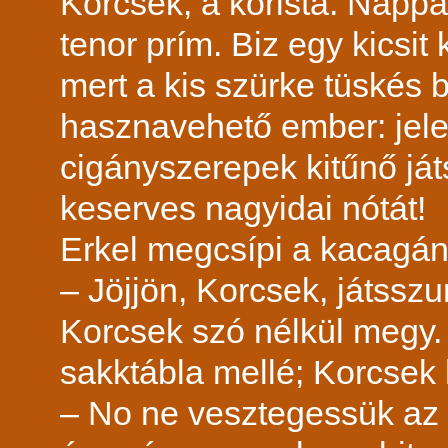
Korcsek, a kórista. Napp
tenor prím. Biz egy kicsit
mert a kis szürke tüskés 
hasznavehető ember: jele
cigányszerepek kitűnő játs
keserves nagyidai nótát!
Erkel megcsípi a kacagán
– Jöjjön, Korcsek, játssz
Korcsek szó nélkül megy. 
sakktábla mellé; Korcsek 
– No ne vesztegessük az 