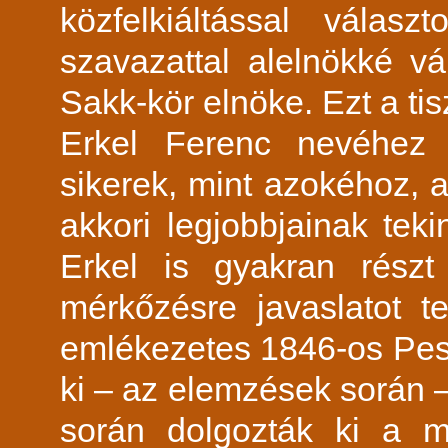
közfelkiáltással válas
szavazattal alelnökké vá
Sakk-kör elnöke. Ezt a tisz
Erkel Ferenc nevéhez 
sikerek, mint azokéhoz, 
akkori legjobbjainak teki
Erkel is gyakran részt 
mérkőzésre javaslatot t
emlékezetes 1846-os Pes
ki – az elemzések során 
során dolgozták ki a 