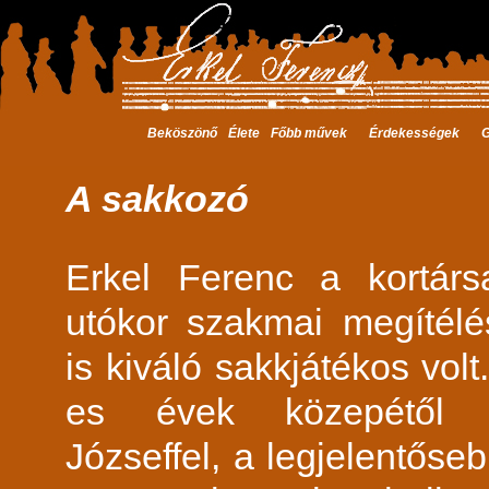
Beköszönő
Élete
Főbb művek
Érdekességek
G
A sakkozó
Erkel Ferenc a kortár
utókor szakmai megítélé
is kiváló sakkjátékos volt
es évek közepétől
Józseffel, a legjelentőseb