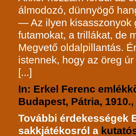
álmodozó, dünnyögő han
— Az ilyen kisasszonyok 
futamokat, a trillákat, de
Megvető oldalpillantás.
istennek, hogy az öreg ú
[...]
In: Erkel Ferenc emlékk
Budapest, Pátria, 1910., 
További érdekességek Er
sakkjátékosról a
kutató