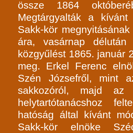
össze 1864 október
Megtárgyalták a kívánt 
Sakk-kör megnyitásának 
ára, vasárnap délután
közgyűlést 1865. január 2
meg. Erkel Ferenc elnö
Szén Józsefről, mint a
sakkozóról, majd az i
helytartótanácshoz fel
hatóság által kívánt mód
Sakk-kör elnöke Szé