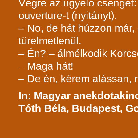
Végre az ügyelő csenget: 
ouverture-t (nyitányt).
– No, de hát húzzon már, 
türelmetlenül.
– Én? – álmélkodik Korcs
– Maga hát!
– De én, kérem alássan, 
In: Magyar anekdotakinc
Tóth Béla, Budapest, Go