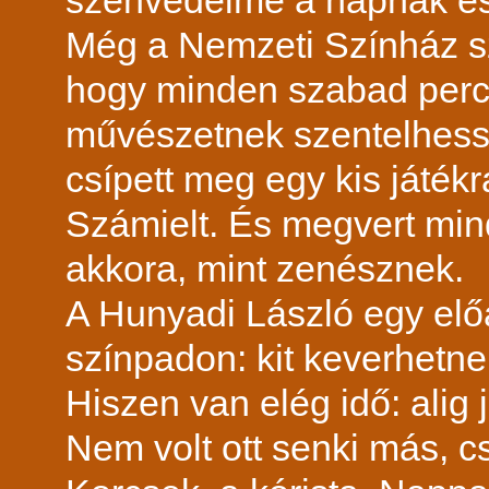
szenvedelme a napnak és 
Még a Nemzeti Színház szín
hogy minden szabad perc
művészetnek szentelhess
csípett meg egy kis játék
Számielt. És megvert mind
akkora, mint zenésznek.
A Hunyadi László egy előa
színpadon: kit keverhetn
Hiszen van elég idő: alig 
Nem volt ott senki más, c