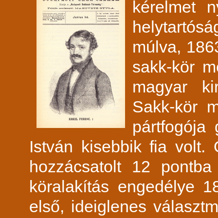
kérelmet n
helytartó
múlva, 1863
sakk-kör m
magyar kir
Sakk-kör m
pártfogója
István kisebbik fia volt
hozzácsatolt 12 pontba f
köralakítás engedélye 1
első, ideiglenes választ