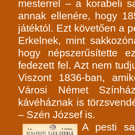
mesterrel – a korabeli s
annak ellenére, hogy 18
játéktól. Ezt követően a p
Erkelnek, mint sakkozón
hogy népszerűsítette e
fedezett fel. Azt nem tudj
Viszont 1836-ban, amik
Városi Német Színhá
kávéháznak is törzsvendége
– Szén József is.
A pesti sa